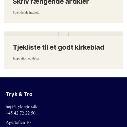
Skriv fængende artikler
Spændende indhold
Tjekliste til et godt kirkeblad
Inspiration og debat
Tryk & Tro
hej@trykogtro.dk
+45 42 72 22 50
Agertoften 10