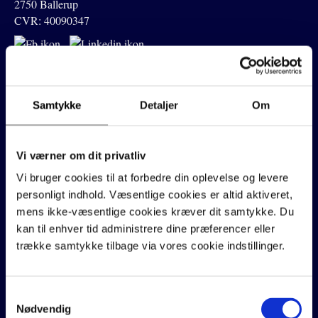
2750 Ballerup
CVR: 40090347
Værd at vide
Samtykke
Detaljer
Om
Prøv prisberegner
Sådan arbejder vi
Vi værner om dit privatliv
Vores passion
Vi bruger cookies til at forbedre din oplevelse og levere
personligt indhold. Væsentlige cookies er altid aktiveret,
Betingelser
mens ikke-væsentlige cookies kræver dit samtykke. Du
Forretningsbetingelser
kan til enhver tid administrere dine præferencer eller
trække samtykke tilbage via vores cookie indstillinger.
Persondatapolitik
Tilpas cookies
Samtykkevalg
Nødvendig