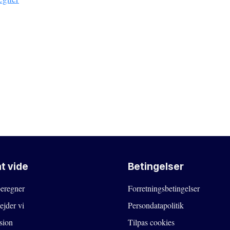
t vide
Betingelser
beregner
Forretningsbetingelser
ejder vi
Persondatapolitik
sion
Tilpas cookies