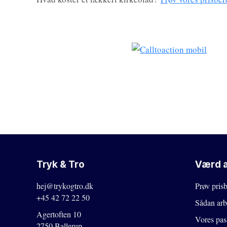
Tryk & Tro
Værd a
hej@trykogtro.dk
Prøv pris
+45 42 72 22 50
Sådan arb
Agertoften 10
Vores pas
2750 Ballerup