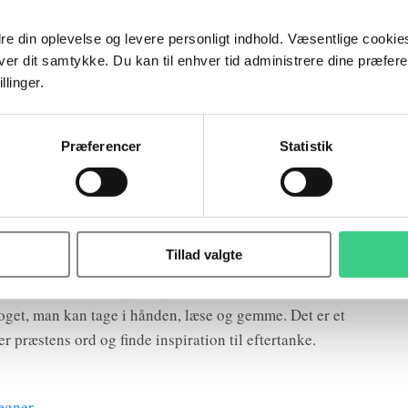
nge tilbud
dre din oplevelse og levere personligt indhold. Væsentlige cookies
nde vindue ind til kirkens mange aktiviteter og tilbud.
er dit samtykke. Du kan til enhver tid administrere dine præfer
ørneklub, ungdomsgrupper og sociale arrangementer
llinger.
rer til deltagelse. Det er en uvurderlig kilde til
undet i almindelighed. Kirkebladet gør det nemt at
Præferencer
Statistik
ktiviteter, som passer bedst til den enkeltes interesser
Tillad valgte
den og tilsammen. De digitale medier er gode til
t af faldende tillid og en opmærksomhed, som ofte kun
 noget, man kan tage i hånden, læse og gemme. Det er et
 præstens ord og finde inspiration til eftertanke.
regner