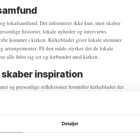
alsamfund
 og lokalsamfund. Det informerer ikke kun, men skaber
ersonlige historier, lokale nyheder og interviews
 ofte kommer i kirken. Kirkebladet giver lokale stemmer
r og arrangementer. På den måde styrker det de lokale
or alle føler sig set og forbundet med kirken.
 skaber inspiration
ner og personlige refleksioner formidler kirkebladet det
else. Det trykte medie tilbyder et pusterum i en travl og
se. Kirkebladet kan også indeholde anmeldelser af bøger,
s, og dermed give inspiration til kulturelle oplevelser.
ebladet favne hele menigheden – fra de yngste til de
Detaljer