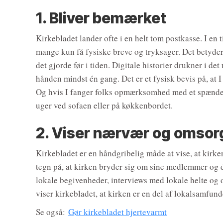
1. Bliver bemærket
Kirkebladet lander ofte i en helt tom postkasse. I en t
mange kun få fysiske breve og tryksager. Det betyde
det gjorde før i tiden. Digitale historier drukner i det
hånden mindst én gang. Det er et fysisk bevis på, at I
Og hvis I fanger folks opmærksomhed med et spænden
uger ved sofaen eller på køkkenbordet.
2. Viser nærvær og omsor
Kirkebladet er en håndgribelig måde at vise, at kirken
tegn på, at kirken bryder sig om sine medlemmer og 
lokale begivenheder, interviews med lokale helte og 
viser kirkebladet, at kirken er en del af lokalsamfunde
Se også:
Gør kirkebladet hjertevarmt