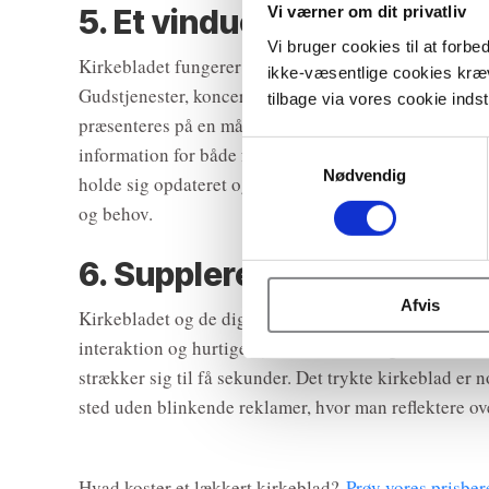
Vi værner om dit privatliv
5. Et vindue til kirkens ma
Vi bruger cookies til at forbe
Kirkebladet fungerer som et overskueligt og inspirere
ikke-væsentlige cookies kræv
Gudstjenester, koncerter, foredrag, studiekredse, b
tilbage via vores cookie indsti
præsenteres på en måde, der fanger interesse og opmunt
Samtykkevalg
information for både faste kirkegængere og lokalsamf
Nødvendig
holde sig opdateret og planlægge sin deltagelse i de a
og behov.
6. Supplerer det digitale
Afvis
Kirkebladet og de digitale medier kan supplere hinan
interaktion og hurtige nyheder, men er også udfordre
strækker sig til få sekunder. Det trykte kirkeblad er
sted uden blinkende reklamer, hvor man reflektere over
Hvad koster et lækkert kirkeblad?
Prøv vores prisbe