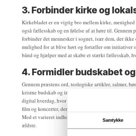
3. Forbinder kirke og lok
Kirkebladet er en vigtig bro mellem kirke, menighed
også fællesskab og en følelse af at høre til. Gennem p
forbinder det mennesker i sognet, især dem, der ikke
mulighed for at blive hørt og fortæller om initiative
bånd og hjælper med at skabe et stærkt fællesskab, hv
4. Formidler budskabet og
Gennem præstens ord, teologiske artikler, salmer, bøn
kristne budskab og inspirerer til eftertanke og fordyb
digital hverdag, hvor der er plads til ro og fordybel
film og koncerter, der relaterer sig til tro og eksisten
Med et varieret indhold, der spænder bredt, kan kirk
Samtykke
ældste.