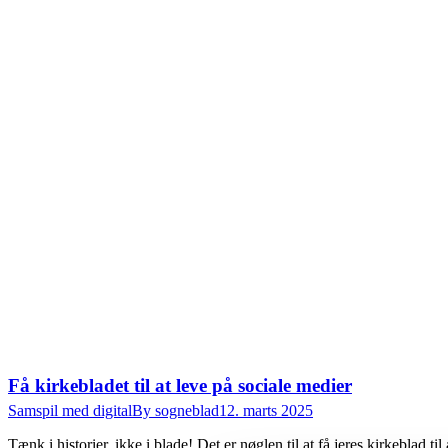
Få kirkebladet til at leve på sociale medier
Samspil med digital
By
sogneblad
12. marts 2025
Tænk i historier, ikke i blade! Det er nøglen til at få jeres kirkeblad t