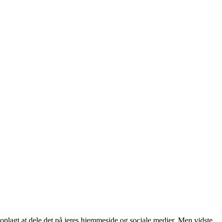
det oplagt at dele det på jeres hjemmeside og sociale medier. Men vidste