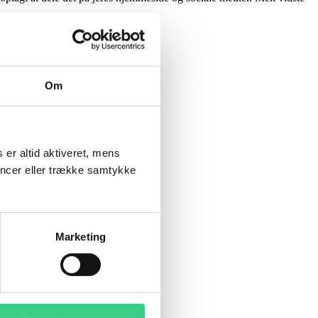
t
T
Om
 er altid aktiveret, mens
encer eller trække samtykke
Marketing