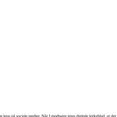
il at leve på sociale medier. Når I modtager jeres digitale kirkeblad, er 